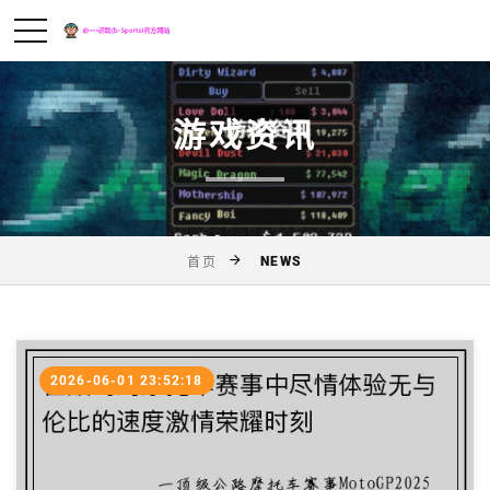
游戏资讯
NEWS
首页
2026-06-01 23:52:18