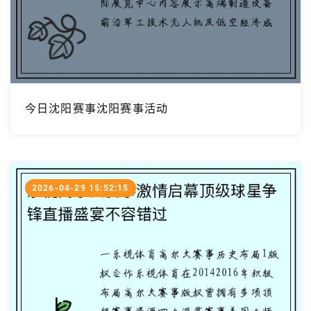
今日沈阳赛事沈阳赛事活动
2026-04-29 15:52:15