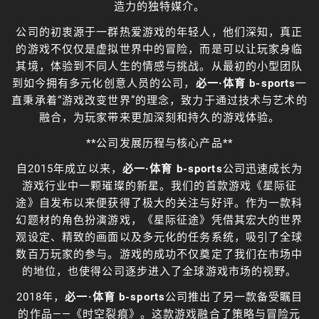
造力的独特媒介。
公司的初衷源于一群热爱游戏的年轻人，他们深知，真正
的游戏不仅仅是虚拟世界中的冒险，而是可以让玩家身临
其境，体验到不同人生的情感与挑战。从最初的小型团队
到如今拥有多元化创意人员的公司，
必一·体育 b-sports
一
直秉承着“游戏改变世界”的理念，致力于通过技术与艺术的
融合，为玩家带来更加深刻和持久的游戏体验。
**公司发展历程与核心产品**
自2015年成立以来，
必一·体育 b-sports
公司迅速成长为
游戏行业中一颗璀璨的新星。我们的首款游戏《星际征
途》自发布以来便获得了极大的关注与好评。作为一款科
幻题材的角色扮演游戏，《星际征途》凭借其宏大的世界
观设定、精致的画面以及多元化的任务系统，吸引了全球
数百万玩家的参与。游戏的成功不仅奠定了我们在市场中
的地位，也使得公司逐步进入了全球游戏市场的视野。
2018年，
必一·体育 b-sports
公司推出了另一款备受瞩目
的作品——《时空裂痕》。这款游戏融合了策略与冒险元