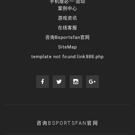
手机版必一·运动
案例中心
游戏资讯
在线客服
咨询Bsportsfan官网
SiteMap
template not found:link888.php
咨询BSPORTSFAN官网