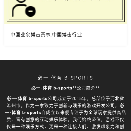
中国业余搏击赛事;中国搏击行业
必一·体育 B-SPORTS
必一·体育 b-sports
**公司简介**
必一·体育 b-sports
公司成立于2015年，总部位于河北省
沧州市。作为一家致力于创新与娱乐的游戏开发公司，
必
一·体育 b-sports
自成立以来便专注于为全球玩家提供高品
质、富有创意的互动娱乐体验。我们始终坚信，游戏不仅
仅是一种娱乐方式，更是一种连接人们、激发想象力和创