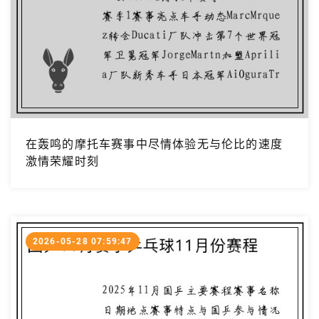
在轰鸣的摩托车赛事中尽情体验无与伦比的速度
激情荣耀时刻
2026-05-28 07:59:47