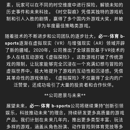
素，玩家可以在不同的时空维度中进行探险，解锁未知的
历史事件和未来科技。《时空裂痕》凭借其独特的游戏机
制和引人入胜的剧情，赢得了多个国内外游戏大奖，并被
评为年度最佳策略类游戏。
随着技术的不断进步和公司团队的逐步壮大，
必一·体育 b-
sports
逐渐在虚拟现实（VR）与增强现实（AR）领域开辟
了新的疆域。2020年，公司推出了全球首款基于VR技术的
多人在线互动游戏《虚拟探险》。这款游戏打破了传统游
戏的限制，让玩家能够完全沉浸在一个充满幻想与冒险的
虚拟世界中，极大地提升了游戏的互动性和沉浸感。凭借
其革命性的游戏体验，《虚拟探险》不仅赢得了业内的广
泛赞誉，还成功吸引了大量的投资者和合作伙伴。
**公司愿景与未来**
展望未来，
必一·体育 b-sports
公司将继续秉持“创新引领
娱乐，科技推动未来”的理念，持续研发更多高质量的游戏
产品。我们计划在未来几年内，推出更多类型丰富、玩法
多样的游戏，涵盖从角色扮演、动作冒险到体育竞技等多