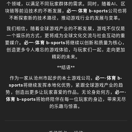
个领域，以满足不同玩家群体的需求。同时，随着AI、区
块链等前沿技术的不断发展，
必一·体育 b-sports
公司也将
不断探索新的技术路径，推动游戏行业的发展与变革。
我们相信，随着全球游戏产业的不断发展，游戏不仅仅是
一个娱乐的方式，更将成为全球文化交流与社会互动的重
要媒介。
必一·体育 b-sports
将继续以创新和质量为核心，
创造更多令人难忘的游戏体验，与玩家们一起，走向更加
精彩的未来。
**结语**
作为一家从沧州市起步的本土游戏公司，
必一·体育 b-
sports
将继续发挥本地化优势，紧跟全球游戏产业的趋
势，创造出更多让玩家喜爱的作品。无论身处何方，
必一·
体育 b-sports
将始终陪伴在每一位玩家的身边，带来无尽
的乐趣与惊喜。