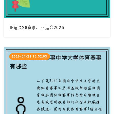
亚运会28赛事、亚运会2025
2026-04-28 15:52:03