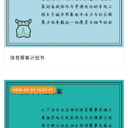
体育赛事计划书
2026-05-03 15:51:47