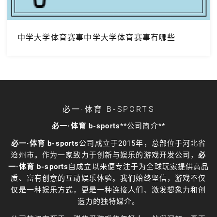
中学大学体育赛事中学大学体育赛事有哪些
必一·体育 B-SPORTS
必一·体育 b-sports
**公司简介**
必一·体育 b-sports
公司成立于2015年，总部位于河北省
沧州市。作为一家致力于创新与娱乐的游戏开发公司，
必
一·体育 b-sports
自成立以来便专注于为全球玩家提供高品
质、富有创意的互动娱乐体验。我们始终坚信，游戏不仅
仅是一种娱乐方式，更是一种连接人们、激发想象力和创
造力的独特媒介。